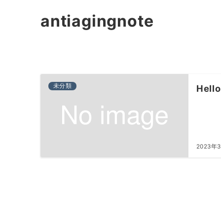
antiagingnote
未分類
Hello
2023年